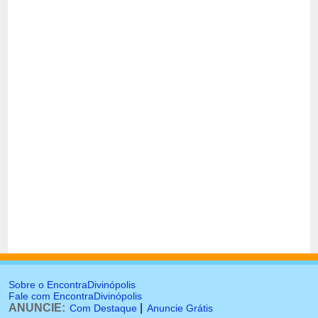
Sobre o EncontraDivinópolis
Fale com EncontraDivinópolis
ANUNCIE:
|
Com Destaque
Anuncie Grátis