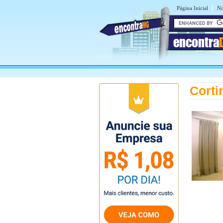
|
Página Inicial
No
encontra
Corti