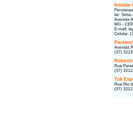
Instalar
Persianas
lar: Sint
Avenida An
MG - CEP
E-mail: l
Celular: 
Persimi
Avenida P
(37) 321
Roberto
Rua Paraí
(37) 321
Tok Esp
Rua Rio d
(37) 321