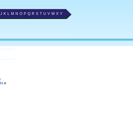
J
K
L
M
N
O
P
Q
R
S
T
U
V
W
X
Y
s
is
e