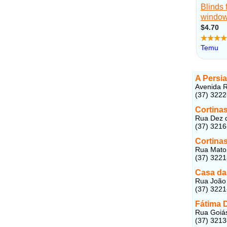
A Persi
Avenida R
(37) 322
Cortinas
Rua Dez d
(37) 321
Cortinas
Rua Mato 
(37) 322
Casa das
Rua João 
(37) 322
Fátima D
Rua Goiás
(37) 321