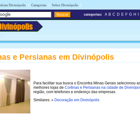
|
|
|
tícias Divinópolis
Categorias
Sobre Divinópolis
A
B
C
D
E
F
G
H
I
categorias:
Divinópolis
nas e Persianas em Divinópolis
Para facilitar sua busca o Encontra Minas Gerais selecionou a
melhores lojas de
Cortinas e Persianas na cidade de Divinópol
região, com telefones e endereço das empresas.
Similares: »
Decoração em Divinópolis