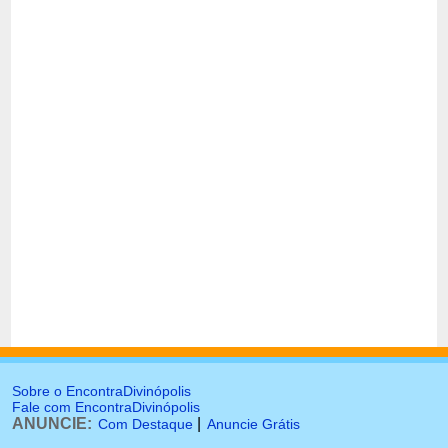
Sobre o EncontraDivinópolis
Fale com EncontraDivinópolis
ANUNCIE:
|
Com Destaque
Anuncie Grátis